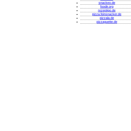
snackeo.de
foodir.org
rezeptigo.de
pizza.feinsnacker.de
pizzala.de
pizzaguette.de