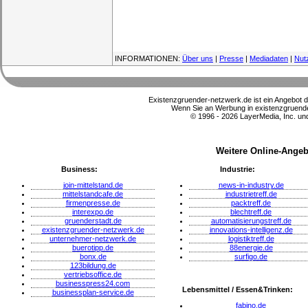
INFORMATIONEN:
Über uns
|
Presse
|
Mediadaten
|
Nut
Existenzgruender-netzwerk.de ist ein Angebot 
Wenn Sie an Werbung in existenzgruender
© 1996 - 2026 LayerMedia, Inc. und
Weitere Online-Angeb
Business:
Industrie:
join-mittelstand.de
news-in-industry.de
mittelstandcafe.de
industrietreff.de
firmenpresse.de
packtreff.de
interexpo.de
blechtreff.de
gruenderstadt.de
automatisierungstreff.de
existenzgruender-netzwerk.de
innovations-intelligenz.de
unternehmer-netzwerk.de
logistiktreff.de
buerotipp.de
88energie.de
bonx.de
surfigo.de
123bildung.de
vertriebsoffice.de
businesspress24.com
Lebensmittel / Essen&Trinken:
businessplan-service.de
fabino.de