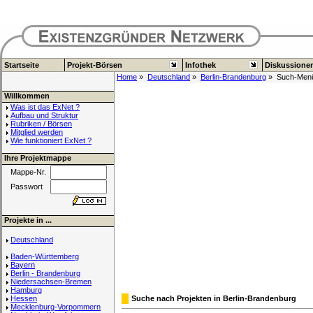
Startseite
Projekt-Börsen
Infothek
Diskussione
Home
»
Deutschland
»
Berlin-Brandenburg
» Such-Men
Willkommen
Was ist das ExNet ?
Aufbau und Struktur
Rubriken / Börsen
Mitglied werden
Wie funktioniert ExNet ?
Ihre Projektmappe
Mappe-Nr.
Passwort
Projekte in ...
Deutschland
Baden-Württemberg
Bayern
Berlin - Brandenburg
Niedersachsen-Bremen
Hamburg
Hessen
Suche nach Projekten in Berlin-Brandenburg
Mecklenburg-Vorpommern