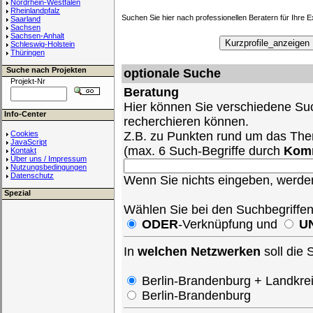
Nordrhein-Westfalen
Rheinlandpfalz
Suchen Sie hier nach professionellen Beratern für Ihre 
Saarland
Sachsen
Sachsen-Anhalt
Schleswig-Holstein
Thüringen
Suche nach Projekten
optionale Suche
Projekt-Nr
Beratung
Hier können Sie verschiedene Suc
Info-Center
recherchieren können.
Cookies
Z.B. zu Punkten rund um das Th
JavaScript
(max. 6 Such-Begriffe durch
Kom
Kontakt
Über uns / Impressum
Nutzungsbedingungen
Datenschutz
Wenn Sie nichts eingeben, werden 
Spezial
Wählen Sie bei den Suchbegriffe
ODER
-Verknüpfung und
U
In
welchen Netzwerken
soll die
Berlin-Brandenburg + Landkre
Berlin-Brandenburg