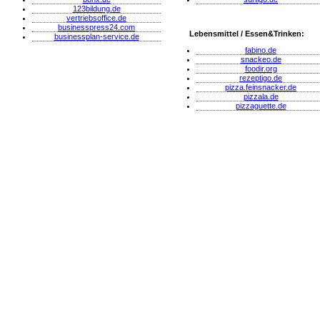
123bildung.de
vertriebsoffice.de
businesspress24.com
Lebensmittel / Essen&Trinken:
businessplan-service.de
fabino.de
snackeo.de
foodir.org
rezeptigo.de
pizza.feinsnacker.de
pizzala.de
pizzaguette.de