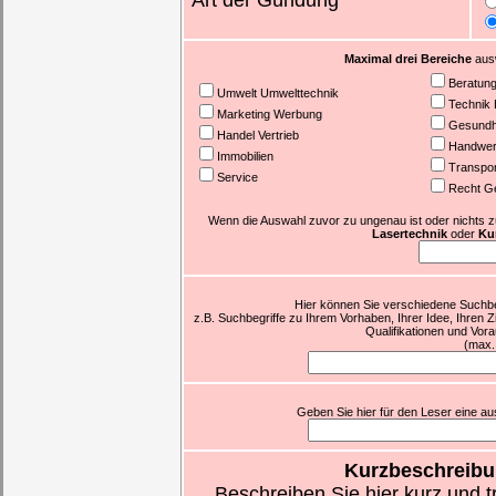
Art der Gündung
Maximal drei Bereiche
ausw
Beratun
Umwelt Umwelttechnik
Technik 
Marketing Werbung
Gesundhe
Handel Vertrieb
Handwer
Immobilien
Transpor
Service
Recht G
Wenn die Auswahl zuvor zu ungenau ist oder nichts zutr
Lasertechnik
oder
Kur
Hier können Sie verschiedene Suchbeg
z.B. Suchbegriffe zu Ihrem Vorhaben, Ihrer Idee, Ihren Z
Qualifikationen und Vor
(max.
Geben Sie hier für den Leser eine aus
Kurzbeschreibu
Beschreiben Sie hier kurz und t