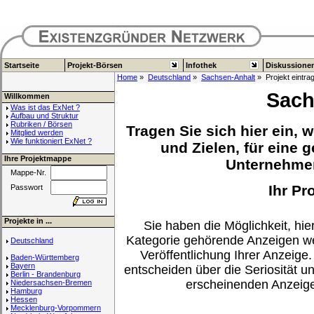
Startseite
Projekt-Börsen
Infothek
Diskussione
Home
»
Deutschland
»
Sachsen-Anhalt
» Projekt eintra
Sach
Willkommen
Was ist das ExNet ?
Aufbau und Struktur
Rubriken / Börsen
Tragen Sie sich hier ein, 
Mitglied werden
Wie funktioniert ExNet ?
und Zielen, für eine
Ihre Projektmappe
Unternehme
Mappe-Nr.
Ihr Pr
Passwort
Projekte in ...
Sie haben die Möglichkeit, hier
Kategorie gehörende Anzeigen we
Deutschland
Veröffentlichung Ihrer Anzeige.
Baden-Württemberg
Bayern
entscheiden über die Seriosität u
Berlin - Brandenburg
erscheinenden Anzeig
Niedersachsen-Bremen
Hamburg
Hessen
Mecklenburg-Vorpommern