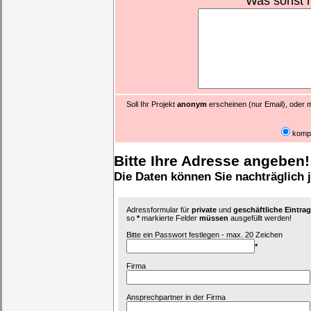
Was sonst 
Soll Ihr Projekt
anonym
erscheinen (nur Email), oder m
komp
Bitte Ihre Adresse angeben!
Die Daten können Sie nachträglich 
Adressformular für
private
und
geschäftliche Eintr
so
*
markierte Felder
müssen
ausgefüllt werden!
Bitte ein Passwort festlegen - max. 20 Zeichen
*
Firma
Ansprechpartner in der Firma