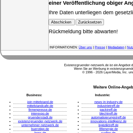
einer Veröffentlichung obiger A
Ihre Daten unterliegen dem gesetzl
Rückmeldung bitte abwarten!
INFORMATIONEN:
Über uns
|
Presse
|
Mediadaten
|
Nut
Existenzgruender-netzwerk.de ist ein Angebot 
Wenn Sie an Werbung in existenzgruender
© 1996 - 2026 LayerMedia, Inc. und
Weitere Online-Angeb
Business:
Industrie:
join-mittelstand.de
news-in-industry.de
mittelstandcafe.de
industrietreff.de
firmenpresse.de
packtreff.de
interexpo.de
blechtreff.de
gruenderstadt.de
automatisierungstreff.de
existenzgruender-netzwerk.de
innovations-intelligenz.de
unternehmer-netzwerk.de
logistiktreff.de
buerotipp.de
88energie.de
bonx.de
surfigo.de