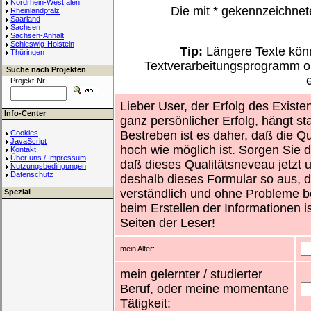
Nordrhein-Westfalen
Die mit
*
gekennzeichnet
Rheinlandpfalz
Saarland
Sachsen
Sachsen-Anhalt
Schleswig-Holstein
Tip:
Längere Texte könn
Thüringen
Textverarbeitungsprogramm o
Suche nach Projekten
Projekt-Nr
Lieber User, der Erfolg des Existe
Info-Center
ganz persönlicher Erfolg, hängt st
Cookies
Bestreben ist es daher, daß die Qu
JavaScript
hoch wie möglich ist. Sorgen Sie d
Kontakt
Über uns / Impressum
daß dieses Qualitätsneveau jetzt un
Nutzungsbedingungen
Datenschutz
deshalb dieses Formular so aus, d
verständlich und ohne Probleme b
Spezial
beim Erstellen der Informationen i
Seiten der Leser!
mein Alter:
mein gelernter / studierter
Beruf, oder meine momentane
Tätigkeit: