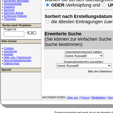
Nordrhein-Westfalen
Rheinlandpfalz
ODER
-Verknüpfung und
U
Saarland
Sachsen
Sachsen-Anhalt
Sortiert nach Erstellungsdatum
Schleswig-Holstein
Thüringen
die ältesten Eintragungen zu
Suche nach Projekten
Projekt-Nr
Erweiterte Suche
(Sie können zur einfachen Suche 
Info-Center
Suche bestimmen)
Cookies
JavaScript
Unternehmensbereich wählen:
Kontakt
Über uns / Impressum
Nutzungsbedingungen
Kooperationsbereich auswählen:
Datenschutz
Spezial
Bitte den Selektion
INFORMATIONEN:
Über uns
|
Presse
|
Mediadaten
|
Nut
Existenzgruender-netzwerk.de ist ein Angebot 