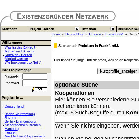
Startseite
Projekt-Börsen
Infothek
Diskussione
Home
»
Deutschland
»
Hessen
»
Frankfurt/M.
» Such-
Willkommen
Suche nach Projekten in Frankfurt/M.
Was ist das ExNet ?
Aufbau und Struktur
Rubriken / Börsen
Mitglied werden
Hier finden Sie junge Unternehmen, welche an Kooperatio
Wie funktioniert ExNet ?
Ihre Projektmappe
Mappe-Nr.
Passwort
optionale Suche
Kooperationen
Projekte in ...
Hier können Sie verschiedene Suc
recherchieren können.
Deutschland
(max. 6 Such-Begriffe durch
Kom
Baden-Württemberg
Bayern
Berlin - Brandenburg
Wenn Sie nichts eingeben, werden 
Niedersachsen-Bremen
Hamburg
Hessen
Mecklenburg-Vorpommern
Wählen Sie bei den Suchbegriffe