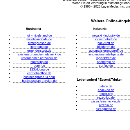
Wenn Sie an Werbung in existenzgruender
© 1996 - 2026 LayerMedia, Inc. und
Weitere Online-Angeb
Business:
Industrie:
join-mittelstand.de
news-in-industry.de
mittelstandcafe.de
industrietreff.de
firmenpresse.de
packtreff.de
interexpo.de
blechtreff.de
gruenderstadt.de
automatisierungstreff.de
existenzgruender-netzwerk.de
innovations-intelligenz.de
unternehmer-netzwerk.de
logistiktreff.de
buerotipp.de
88energie.de
bonx.de
surfigo.de
123bildung.de
vertriebsoffice.de
businesspress24.com
Lebensmittel / Essen&Trinken:
businessplan-service.de
fabino.de
snackeo.de
foodir.org
rezeptigo.de
pizza.feinsnacker.de
pizzala.de
pizzaguette.de