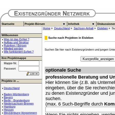
Startseite
Projekt-Börsen
Infothek
Diskussione
Home
»
Deutschland
»
Sachsen-Anhalt
»
Eisleben
» Su
Willkommen
Suche nach Projekten in Eisleben
Was ist das ExNet ?
Aufbau und Struktur
Rubriken / Börsen
Mitglied werden
Suchen Sie hier nach Existenzgründern und jungen Unte
Wie funktioniert ExNet ?
Ihre Projektmappe
Mappe-Nr.
Passwort
optionale Suche
professionelle Beratung und U
Projekte in ...
Hier können Sie (z.B. als Untern
eingeben, über die Sie recherch
Deutschland
zu denen Existenzgründer und ju
Baden-Württemberg
Bayern
suchen.
Berlin - Brandenburg
(max. 6 Such-Begriffe durch
Kom
Niedersachsen-Bremen
Hamburg
Hessen
Mecklenburg-Vorpommern
Wenn Sie nichts eingeben, werden 