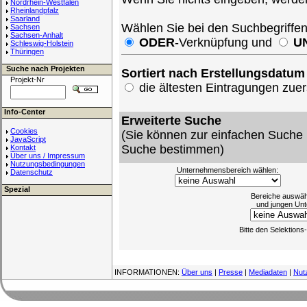
Nordrhein-Westfalen
Rheinlandpfalz
Saarland
Wählen Sie bei den Suchbegriffe
Sachsen
Sachsen-Anhalt
ODER
-Verknüpfung und
U
Schleswig-Holstein
Thüringen
Suche nach Projekten
Sortiert nach Erstellungsdatum
Projekt-Nr
die ältesten Eintragungen zu
Info-Center
Erweiterte Suche
Cookies
(Sie können zur einfachen Suche 
JavaScript
Suche bestimmen)
Kontakt
Über uns / Impressum
Nutzungsbedingungen
Unternehmensbereich wählen:
Datenschutz
Spezial
Bereiche auswäh
und jungen Unt
Bitte den Selektion
INFORMATIONEN:
Über uns
|
Presse
|
Mediadaten
|
Nut