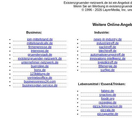
Existenzgruender-netzwerk.de ist ein Angebot 
Wenn Sie an Werbung in existenzgruender
© 1996 - 2026 LayerMedia, Inc. und
Weitere Online-Angeb
Business:
Industrie:
join-mittelstand.de
news-in-industry.de
mittelstandcafe.de
industrietreff.de
firmenpresse.de
packtreff.de
interexpo.de
blechtreff.de
gruenderstadt.de
automatisierungstreff.de
existenzgruender-netzwerk.de
innovations-intelligenz.de
unternehmer-netzwerk.de
logistiktreff.de
buerotipp.de
88energie.de
bonx.de
surfigo.de
123bildung.de
vertriebsoffice.de
businesspress24.com
Lebensmittel / Essen&Trinken:
businessplan-service.de
fabino.de
snackeo.de
foodir.org
rezeptigo.de
pizza.feinsnacker.de
pizzala.de
pizzaguette.de