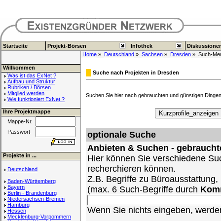
Startseite
Projekt-Börsen
Infothek
Diskussione
Home
»
Deutschland
»
Sachsen
»
Dresden
» Such-Me
Willkommen
Suche nach Projekten in Dresden
Was ist das ExNet ?
Aufbau und Struktur
Rubriken / Börsen
Mitglied werden
Suchen Sie hier nach gebrauchten und günstigen Dingen 
Wie funktioniert ExNet ?
Ihre Projektmappe
Mappe-Nr.
Passwort
optionale Suche
Anbieten & Suchen - gebraucht
Projekte in ...
Hier können Sie verschiedene Suc
recherchieren können.
Deutschland
Z.B. Begriffe zu Büroausstattung
Baden-Württemberg
Bayern
(max. 6 Such-Begriffe durch
Kom
Berlin - Brandenburg
Niedersachsen-Bremen
Hamburg
Wenn Sie nichts eingeben, werden 
Hessen
Mecklenburg-Vorpommern