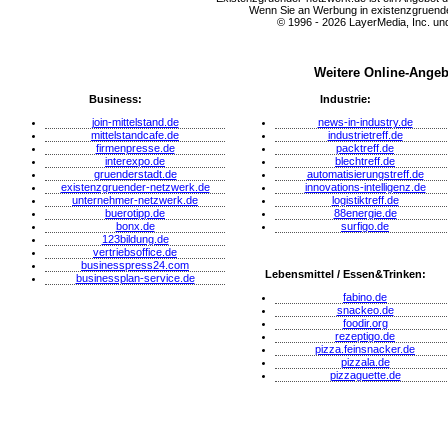
Wenn Sie an Werbung in existenzgruender
© 1996 - 2026 LayerMedia, Inc. und
Weitere Online-Angeb
Business:
Industrie:
join-mittelstand.de
news-in-industry.de
mittelstandcafe.de
industrietreff.de
firmenpresse.de
packtreff.de
interexpo.de
blechtreff.de
gruenderstadt.de
automatisierungstreff.de
existenzgruender-netzwerk.de
innovations-intelligenz.de
unternehmer-netzwerk.de
logistiktreff.de
buerotipp.de
88energie.de
bonx.de
surfigo.de
123bildung.de
vertriebsoffice.de
businesspress24.com
Lebensmittel / Essen&Trinken:
businessplan-service.de
fabino.de
snackeo.de
foodir.org
rezeptigo.de
pizza.feinsnacker.de
pizzala.de
pizzaguette.de