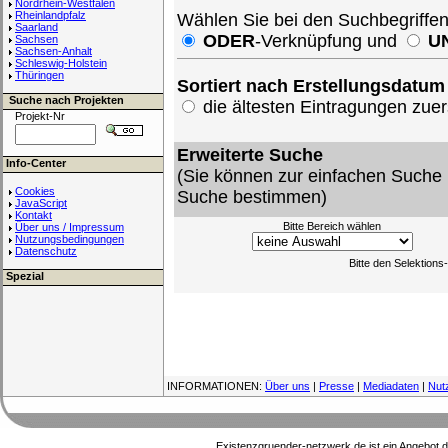
Nordrhein-Westfalen
Rheinlandpfalz
Wählen Sie bei den Suchbegriffe
Saarland
ODER
-Verknüpfung und
U
Sachsen
Sachsen-Anhalt
Schleswig-Holstein
Thüringen
Sortiert nach Erstellungsdatum
Suche nach Projekten
die ältesten Eintragungen zu
Projekt-Nr
Erweiterte Suche
Info-Center
(Sie können zur einfachen Suche 
Cookies
Suche bestimmen)
JavaScript
Kontakt
Bitte Bereich wählen
Über uns / Impressum
Nutzungsbedingungen
Datenschutz
Bitte den Selektion
Spezial
INFORMATIONEN:
Über uns
|
Presse
|
Mediadaten
|
Nut
Existenzgruender-netzwerk.de ist ein Angebot 