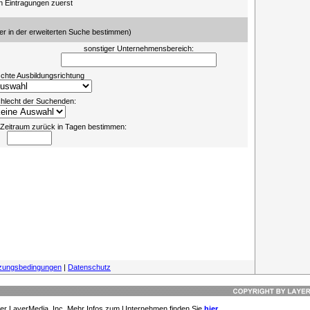
n Eintragungen zuerst
er in der erweiterten Suche bestimmen)
sonstiger Unternehmensbereich:
hte Ausbildungsrichtung
hlecht der Suchenden:
s-Zeitraum zurück in Tagen bestimmen:
zungsbedingungen
|
Datenschutz
der LayerMedia, Inc. Mehr Infos zum Unternehmen finden Sie
hier.