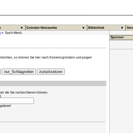
n
Gründer-Netzwerke
Bibliothek
Ser
m
» Such-Menü
Sponsor
 möchten, so können Sie hier nach Existenzgründern und jungen
ber die Sie recherchieren können.
)
elistet!