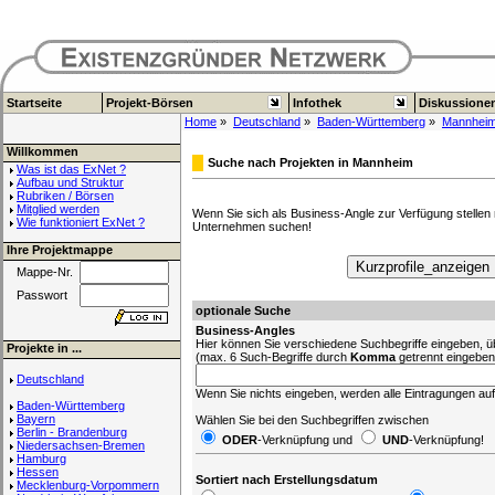
Startseite
Projekt-Börsen
Infothek
Diskussione
Home
»
Deutschland
»
Baden-Württemberg
»
Mannhei
Willkommen
Suche nach Projekten in Mannheim
Was ist das ExNet ?
Aufbau und Struktur
Rubriken / Börsen
Mitglied werden
Wenn Sie sich als Business-Angle zur Verfügung stellen
Wie funktioniert ExNet ?
Unternehmen suchen!
Ihre Projektmappe
Mappe-Nr.
Passwort
optionale Suche
Business-Angles
Hier können Sie verschiedene Suchbegriffe eingeben, ü
Projekte in ...
(max. 6 Such-Begriffe durch
Komma
getrennt eingeben
Deutschland
Wenn Sie nichts eingeben, werden alle Eintragungen aufg
Baden-Württemberg
Bayern
Wählen Sie bei den Suchbegriffen
zwischen
Berlin - Brandenburg
ODER
-Verknüpfung und
UND
-Verknüpfung!
Niedersachsen-Bremen
Hamburg
Hessen
Sortiert nach Erstellungsdatum
Mecklenburg-Vorpommern