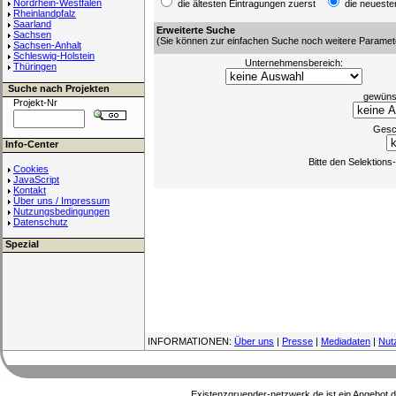
Nordrhein-Westfalen
die ältesten Eintragungen zuerst
die neueste
Rheinlandpfalz
Saarland
Erweiterte Suche
Sachsen
(Sie können zur einfachen Suche noch weitere Paramet
Sachsen-Anhalt
Schleswig-Holstein
Unternehmensbereich:
Thüringen
Suche nach Projekten
gewünsc
Projekt-Nr
Gesc
Info-Center
Bitte den Selektion
Cookies
JavaScript
Kontakt
Über uns / Impressum
Nutzungsbedingungen
Datenschutz
Spezial
INFORMATIONEN:
Über uns
|
Presse
|
Mediadaten
|
Nut
Existenzgruender-netzwerk.de ist ein Angebot 