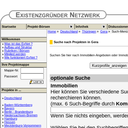
Startseite
Projekt-Börsen
Infothek
Diskussione
Home
»
Deutschland
»
Thüringen
»
Gera
» Such-Menü
Willkommen
Suche nach Projekten in Gera
Was ist das ExNet ?
Aufbau und Struktur
Rubriken / Börsen
Mitglied werden
Suchen Sie hier nach Immobilien-Angeboten oder Immob
Wie funktioniert ExNet ?
Ihre Projektmappe
Mappe-Nr.
Passwort
optionale Suche
Immobilien
Projekte in ...
Hier können Sie verschiedene Suc
recherchieren können.
Deutschland
(max. 6 Such-Begriffe durch
Kom
Baden-Württemberg
Bayern
Berlin - Brandenburg
Wenn Sie nichts eingeben, werden 
Niedersachsen-Bremen
Hamburg
Hessen
Mecklenburg-Vorpommern
Wählen Sie bei den Suchbegriffe