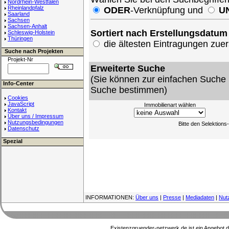
Nordrhein-Westfalen
Rheinlandpfalz
ODER
-Verknüpfung und
U
Saarland
Sachsen
Sachsen-Anhalt
Sortiert nach Erstellungsdatum
Schleswig-Holstein
Thüringen
die ältesten Eintragungen zu
Suche nach Projekten
Projekt-Nr
Erweiterte Suche
(Sie können zur einfachen Suche 
Info-Center
Suche bestimmen)
Cookies
JavaScript
Immobilienart wählen
Kontakt
Über uns / Impressum
Nutzungsbedingungen
Bitte den Selektion
Datenschutz
Spezial
INFORMATIONEN:
Über uns
|
Presse
|
Mediadaten
|
Nut
Existenzgruender-netzwerk.de ist ein Angebot 