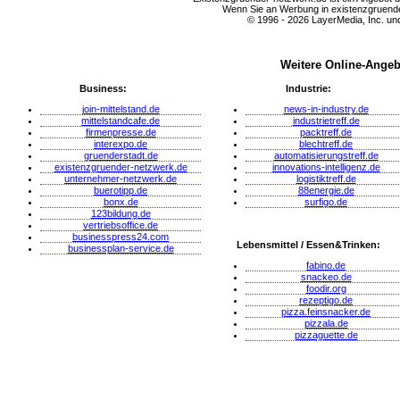
Wenn Sie an Werbung in existenzgruender
© 1996 - 2026 LayerMedia, Inc. und
Weitere Online-Angeb
Business:
Industrie:
join-mittelstand.de
news-in-industry.de
mittelstandcafe.de
industrietreff.de
firmenpresse.de
packtreff.de
interexpo.de
blechtreff.de
gruenderstadt.de
automatisierungstreff.de
existenzgruender-netzwerk.de
innovations-intelligenz.de
unternehmer-netzwerk.de
logistiktreff.de
buerotipp.de
88energie.de
bonx.de
surfigo.de
123bildung.de
vertriebsoffice.de
businesspress24.com
Lebensmittel / Essen&Trinken:
businessplan-service.de
fabino.de
snackeo.de
foodir.org
rezeptigo.de
pizza.feinsnacker.de
pizzala.de
pizzaguette.de