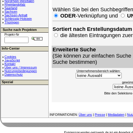
Nordrhein-Westfalen
Rheinlandpfalz
Saarland
Wählen Sie bei den Suchbegriffe
Sachsen
ODER
-Verknüpfung und
U
Sachsen-Anhalt
Schleswig-Holstein
Thüringen
Sortiert nach Erstellungsdatum
Suche nach Projekten
die ältesten Eintragungen zu
Projekt-Nr
Info-Center
Erweiterte Suche
(Sie können zur einfachen Suche 
Cookies
JavaScript
Suche bestimmen)
Kontakt
Über uns / Impressum
Nutzungsbedingungen
Unternehmensbereich wählen:
Datenschutz
Spezial
gewünsc
Bitte den Selektion
INFORMATIONEN:
Über uns
|
Presse
|
Mediadaten
|
Nut
Existenzgruender-netzwerk.de ist ein Angebot 