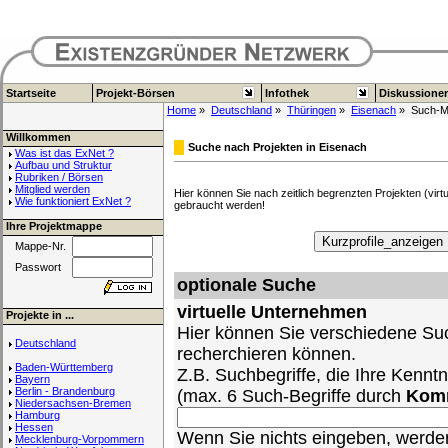
Startseite
Projekt-Börsen
Infothek
Diskussione
Home
»
Deutschland
»
Thüringen
»
Eisenach
» Such-M
Willkommen
Suche nach Projekten in Eisenach
Was ist das ExNet ?
Aufbau und Struktur
Rubriken / Börsen
Mitglied werden
Hier können Sie nach zeitlich begrenzten Projekten (vir
Wie funktioniert ExNet ?
gebraucht werden!
Ihre Projektmappe
Mappe-Nr.
Passwort
optionale Suche
virtuelle Unternehmen
Projekte in ...
Hier können Sie verschiedene Suc
Deutschland
recherchieren können.
Baden-Württemberg
Z.B. Suchbegriffe, die Ihre Kenntn
Bayern
Berlin - Brandenburg
(max. 6 Such-Begriffe durch
Kom
Niedersachsen-Bremen
Hamburg
Hessen
Wenn Sie nichts eingeben, werden 
Mecklenburg-Vorpommern