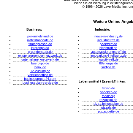
Wenn Sie an Werbung in existenzgruender
© 1996 - 2026 LayerMedia, Inc. und
Weitere Online-Angeb
Business:
Industrie:
join-mittelstand.de
news-in-industry.de
mittelstandcafe.de
industrietreff.de
firmenpresse.de
packtreff.de
interexpo.de
blechtreff.de
gruenderstadt.de
automatisierungstreff.de
existenzgruender-netzwerk.de
innovations-intelligenz.de
unternehmer-netzwerk.de
logistiktreff.de
buerotipp.de
88energie.de
bonx.de
surfigo.de
123bildung.de
vertriebsoffice.de
businesspress24.com
Lebensmittel / Essen&Trinken:
businessplan-service.de
fabino.de
snackeo.de
foodir.org
rezeptigo.de
pizza.feinsnacker.de
pizzala.de
pizzaguette.de