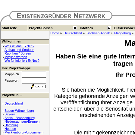
Startseite
Projekt-Börsen
Infothek
Diskussione
Home
»
Deutschland
»
Sachsen-Anhalt
»
Magdeburg
» 
Ma
Willkommen
Was ist das ExNet ?
Aufbau und Struktur
Rubriken / Börsen
Haben Sie eine gute Inter
Mitglied werden
Wie funktioniert ExNet ?
tragen 
Ihre Projektmappe
Ihr Pr
Mappe-Nr.
Passwort
Sie haben die Möglichkeit, hier
Projekte in ...
Kategorie gehörende Anzeigen we
Veröffentlichung Ihrer Anzeige.
Deutschland
entscheiden über die Seriosität u
Baden-Württemberg
erscheinenden Anzeig
Bayern
Berlin - Brandenburg
Niedersachsen-Bremen
Hamburg
Hessen
Die mit
*
gekennzeichnet
Mecklenburg-Vorpommern