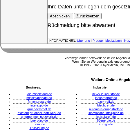
Ihre Daten unterliegen dem gesetzl
Rückmeldung bitte abwarten!
INFORMATIONEN:
Über uns
|
Presse
|
Mediadaten
|
Nut
Existenzgruender-netzwerk.de ist ein Angebot 
Wenn Sie an Werbung in existenzgruender
© 1996 - 2026 LayerMedia, Inc. und
Weitere Online-Angeb
Business:
Industrie:
join-mittelstand.de
news-in-industry.de
mittelstandcafe.de
industrietreff.de
firmenpresse.de
packtreff.de
interexpo.de
blechtreff.de
gruenderstadt.de
automatisierungstreff.de
existenzgruender-netzwerk.de
innovations-intelligenz.de
unternehmer-netzwerk.de
logistiktreff.de
buerotipp.de
88energie.de
bonx.de
surfigo.de
123bildung.de