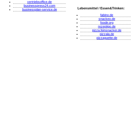
vertriebsoffice.de
businesspress24.com
Lebensmittel / Essen&Trinken:
businessplan-service.de
fabino.de
snackeo.de
foodir.org
rezeptigo.de
pizza.feinsnacker.de
pizzala.de
pizzaguette.de