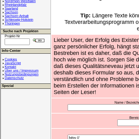
Nordrhein-Westfalen
Rheinlandpfalz
Saarland
Sachsen
Tip:
Längere Texte könn
Sachsen-Anhalt
Schleswig-Holstein
Textverarbeitungsprogramm o
Thüringen
Suche nach Projekten
Projekt-Nr
Lieber User, der Erfolg des Existe
ganz persönlicher Erfolg, hängt st
Info-Center
Bestreben ist es daher, daß die Qu
hoch wie möglich ist. Sorgen Sie d
Cookies
JavaScript
daß dieses Qualitätsneveau jetzt un
Kontakt
Über uns / Impressum
deshalb dieses Formular so aus, d
Nutzungsbedingungen
Datenschutz
verständlich und ohne Probleme b
beim Erstellen der Informationen i
Spezial
Seiten der Leser!
Name / Bezeichnu
Berei