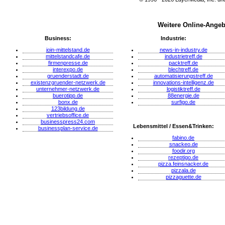
Weitere Online-Angeb
Business:
Industrie:
join-mittelstand.de
news-in-industry.de
mittelstandcafe.de
industrietreff.de
firmenpresse.de
packtreff.de
interexpo.de
blechtreff.de
gruenderstadt.de
automatisierungstreff.de
existenzgruender-netzwerk.de
innovations-intelligenz.de
unternehmer-netzwerk.de
logistiktreff.de
buerotipp.de
88energie.de
bonx.de
surfigo.de
123bildung.de
vertriebsoffice.de
businesspress24.com
Lebensmittel / Essen&Trinken:
businessplan-service.de
fabino.de
snackeo.de
foodir.org
rezeptigo.de
pizza.feinsnacker.de
pizzala.de
pizzaguette.de