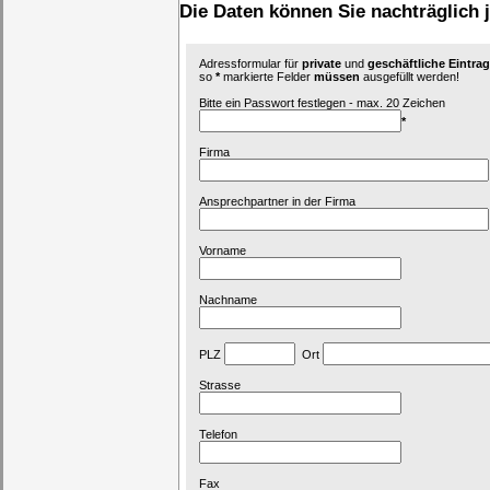
Die Daten können Sie nachträglich 
Adressformular für
private
und
geschäftliche Eintr
so
*
markierte Felder
müssen
ausgefüllt werden!
Bitte ein Passwort festlegen - max. 20 Zeichen
*
Firma
Ansprechpartner in der Firma
Vorname
Nachname
PLZ
Ort
Strasse
Telefon
Fax