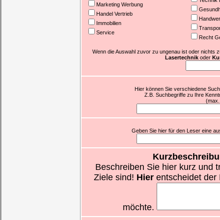
Technik 
Marketing Werbung
Gesundhe
Handel Vertrieb
Handwer
Immobilien
Transpor
Service
Recht G
Wenn die Auswahl zuvor zu ungenau ist oder nichts zutr
Lasertechnik
oder
Kur
Hier können Sie verschiedene Suchb
Z.B. Suchbegriffe zu Ihre Kennt
(max.
Geben Sie hier für den Leser eine aus
Kurzbeschreibu
Beschreiben Sie hier kurz und t
Ziele sind!
Hier
entscheidet der 
möchte.