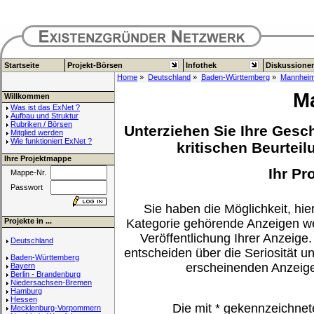
Startseite
Projekt-Börsen
Infothek
Diskussione
Home
»
Deutschland
»
Baden-Württemberg
»
Mannhei
M
Willkommen
Was ist das ExNet ?
Aufbau und Struktur
Rubriken / Börsen
Unterziehen Sie Ihre Gesch
Mitglied werden
Wie funktioniert ExNet ?
kritischen Beurteil
Ihre Projektmappe
Ihr Pr
Mappe-Nr.
Passwort
Sie haben die Möglichkeit, hier
Projekte in ...
Kategorie gehörende Anzeigen we
Veröffentlichung Ihrer Anzeige.
Deutschland
entscheiden über die Seriosität u
Baden-Württemberg
erscheinenden Anzeig
Bayern
Berlin - Brandenburg
Niedersachsen-Bremen
Hamburg
Hessen
Die mit
*
gekennzeichnet
Mecklenburg-Vorpommern