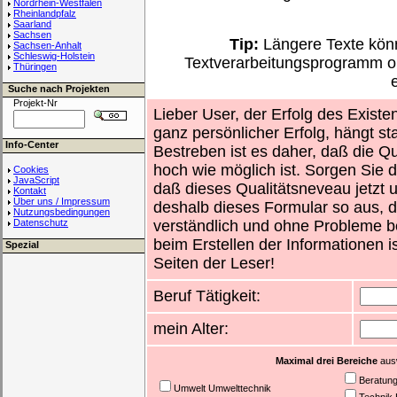
Nordrhein-Westfalen
Rheinlandpfalz
Saarland
Sachsen
Tip:
Längere Texte könn
Sachsen-Anhalt
Schleswig-Holstein
Textverarbeitungsprogramm o
Thüringen
Suche nach Projekten
Projekt-Nr
Lieber User, der Erfolg des Existe
ganz persönlicher Erfolg, hängt st
Info-Center
Bestreben ist es daher, daß die Qu
hoch wie möglich ist. Sorgen Sie d
Cookies
JavaScript
daß dieses Qualitätsneveau jetzt un
Kontakt
Über uns / Impressum
deshalb dieses Formular so aus, d
Nutzungsbedingungen
Datenschutz
verständlich und ohne Probleme b
beim Erstellen der Informationen i
Spezial
Seiten der Leser!
Beruf Tätigkeit:
mein Alter:
Maximal drei Bereiche
ausw
Beratun
Umwelt Umwelttechnik