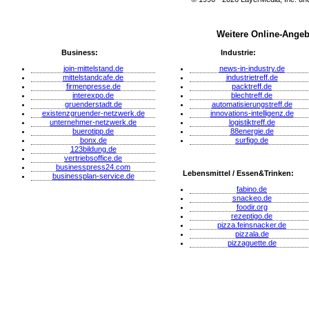
Weitere Online-Angeb
Business:
Industrie:
join-mittelstand.de
news-in-industry.de
mittelstandcafe.de
industrietreff.de
firmenpresse.de
packtreff.de
interexpo.de
blechtreff.de
gruenderstadt.de
automatisierungstreff.de
existenzgruender-netzwerk.de
innovations-intelligenz.de
unternehmer-netzwerk.de
logistiktreff.de
buerotipp.de
88energie.de
bonx.de
surfigo.de
123bildung.de
vertriebsoffice.de
businesspress24.com
Lebensmittel / Essen&Trinken:
businessplan-service.de
fabino.de
snackeo.de
foodir.org
rezeptigo.de
pizza.feinsnacker.de
pizzala.de
pizzaguette.de