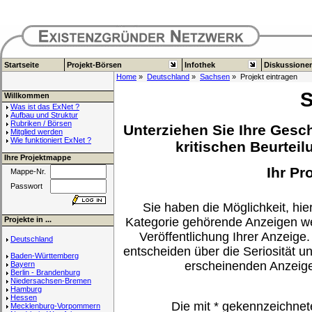
Startseite
Projekt-Börsen
Infothek
Diskussione
Home
»
Deutschland
»
Sachsen
» Projekt eintragen
S
Willkommen
Was ist das ExNet ?
Aufbau und Struktur
Rubriken / Börsen
Unterziehen Sie Ihre Gesch
Mitglied werden
Wie funktioniert ExNet ?
kritischen Beurteil
Ihre Projektmappe
Ihr Pr
Mappe-Nr.
Passwort
Sie haben die Möglichkeit, hier
Projekte in ...
Kategorie gehörende Anzeigen we
Veröffentlichung Ihrer Anzeige.
Deutschland
entscheiden über die Seriosität u
Baden-Württemberg
erscheinenden Anzeig
Bayern
Berlin - Brandenburg
Niedersachsen-Bremen
Hamburg
Hessen
Die mit
*
gekennzeichnet
Mecklenburg-Vorpommern