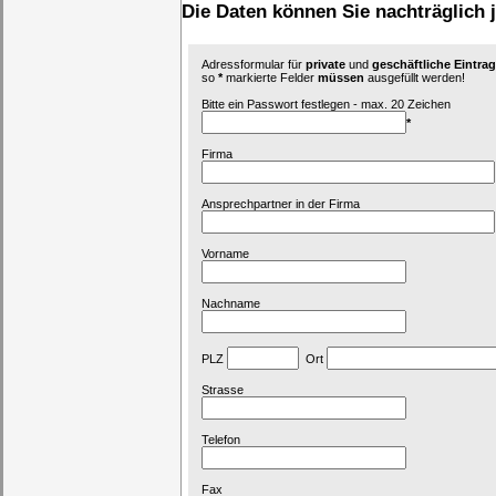
Die Daten können Sie nachträglich 
Adressformular für
private
und
geschäftliche Eintr
so
*
markierte Felder
müssen
ausgefüllt werden!
Bitte ein Passwort festlegen - max. 20 Zeichen
*
Firma
Ansprechpartner in der Firma
Vorname
Nachname
PLZ
Ort
Strasse
Telefon
Fax