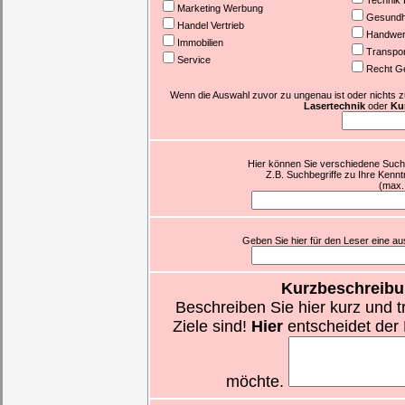
Technik 
Marketing Werbung
Gesundhe
Handel Vertrieb
Handwer
Immobilien
Transpor
Service
Recht G
Wenn die Auswahl zuvor zu ungenau ist oder nichts zutr
Lasertechnik
oder
Kur
Hier können Sie verschiedene Suchb
Z.B. Suchbegriffe zu Ihre Kennt
(max.
Geben Sie hier für den Leser eine aus
Kurzbeschreibu
Beschreiben Sie hier kurz und t
Ziele sind!
Hier
entscheidet der 
möchte.