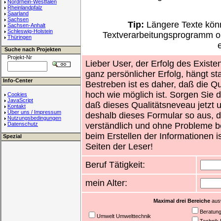
Nordrhein-Westfalen
Rheinlandpfalz
Saarland
Sachsen
Tip:
Längere Texte könn
Sachsen-Anhalt
Schleswig-Holstein
Textverarbeitungsprogramm o
Thüringen
Suche nach Projekten
Projekt-Nr
Lieber User, der Erfolg des Existe
ganz persönlicher Erfolg, hängt st
Info-Center
Bestreben ist es daher, daß die Qu
hoch wie möglich ist. Sorgen Sie d
Cookies
JavaScript
daß dieses Qualitätsneveau jetzt un
Kontakt
Über uns / Impressum
deshalb dieses Formular so aus, d
Nutzungsbedingungen
Datenschutz
verständlich und ohne Probleme b
beim Erstellen der Informationen i
Spezial
Seiten der Leser!
Beruf Tätigkeit:
mein Alter:
Maximal drei Bereiche
ausw
Beratun
Umwelt Umwelttechnik