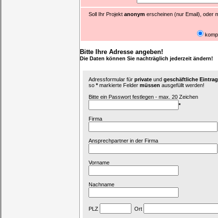
Soll Ihr Projekt
anonym
erscheinen (nur Email), oder m
komp
Bitte Ihre Adresse angeben!
Die Daten können Sie nachträglich jederzeit ändern!
Adressformular für
private
und
geschäftliche Eintr
so
*
markierte Felder
müssen
ausgefüllt werden!
Bitte ein Passwort festlegen - max. 20 Zeichen
*
Firma
Ansprechpartner in der Firma
Vorname
Nachname
PLZ
Ort