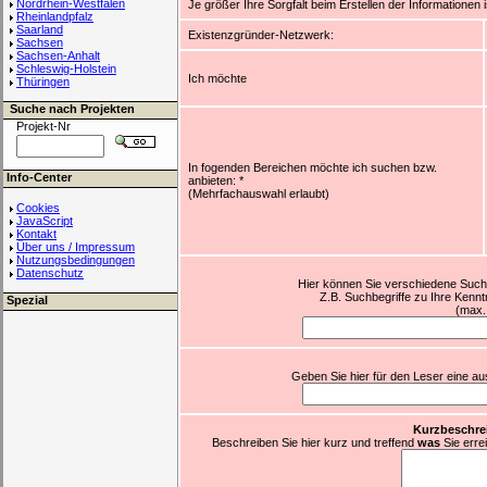
Nordrhein-Westfalen
Je größer Ihre Sorgfalt beim Erstellen der Informationen
Rheinlandpfalz
Saarland
Existenzgründer-Netzwerk:
Sachsen
Sachsen-Anhalt
Schleswig-Holstein
Ich möchte
Thüringen
Suche nach Projekten
Projekt-Nr
In fogenden Bereichen möchte ich suchen bzw.
Info-Center
anbieten:
*
(Mehrfachauswahl erlaubt)
Cookies
JavaScript
Kontakt
Über uns / Impressum
Nutzungsbedingungen
Datenschutz
Hier können Sie verschiedene Suchb
Z.B. Suchbegriffe zu Ihre Kennt
Spezial
(max.
Geben Sie hier für den Leser eine aus
Kurzbeschre
Beschreiben Sie hier kurz und treffend
was
Sie erre