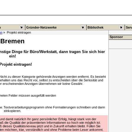
n
Gründer-Netzwerke
Bibliothek
Ser
en
» Projekt eintragen
Sponsor
Bremen
stige Dinge für Büro/Werkstatt, dann tragen Sie sich hier
ein!
 Projekt eintragen!
. Nicht zu dieser Kategorie gehörende Anzeigen werden entfernt. Es besteht
behalten uns das Recht vor, selbst zu entscheiden über die Seriosität und
hier erscheinenden Anzeigen übernehmen wir keine Gewähr.
neten Felder müssen ausgefüllt werden
bzw. Textverarbeitungsprogramm ohne Formatierungen schreiben und dann
einkopieren.
d damit natürlich Ihr ganz persönlicher Erfolg, hängt stark von der
aß die Qualität der präsentierten Informationen so hoch wie möglich ist.
 dieses Qualitätsneveau jetzt und in Zukunft erhalten bleibt. Füllen Sie
ilen möchten, klar, verständlich und ohne Probleme beim Leser ankommt.