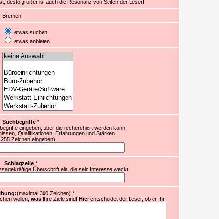
 ist, desto größer ist auch die Resonanz von Seiten der Leser!
Bremen
etwas suchen
etwas anbieten
Suchbegriffe
*
egriffe eingeben, über die recherchiert werden kann.
nissen, Qualifikationen, Erfahrungen und Stärken.
 255 Zeichen eingeben)
Schlagzeile
*
sagekräftige Überschrift ein, die sein Interesse weckt!
ibung:
(maximal 300 Zeichen)
*
ichen wollen,
was
Ihre Ziele sind!
Hier
entscheidet der Leser, ob er Ihr