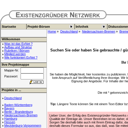
Startseite
Projekt-Börsen
Infothek
Diskussione
Home
»
Deutschland
»
Niedersachsen-Bremen
»
Brem
Willkommen
Was ist das ExNet ?
Aufbau und Struktur
Suchen Sie oder haben Sie gebrauchte / gün
Rubriken / Börsen
Mitglied werden
Wie funktioniert ExNet ?
Ihr
Ihre Projektmappe
Mappe-Nr.
Sie haben die Möglichkeit, hier kostenlos zu publizieren
Passwort
kein Anspruch auf Veröffentlichung Ihrer Anzeige. Wir 
Eignung der Angebote. Für Inhalte der 
Projekte in ...
Die mit
*
gekennzeich
Deutschland
Tip:
Längere Texte können Sie mit einem Text-Editor 
Baden-Württemberg
Bayern
Berlin - Brandenburg
Niedersachsen-Bremen
Lieber User, der Erfolg des Existenzgründer-Netzwerks un
Hamburg
Qualität der Einträge ab. Unser Bestreben ist es daher, d
Hessen
Sorgen Sie deshalb bitte auch mit Ihrem Eintrag dafür, daß
Mecklenburg-Vorpommern
deshalb dieses Formular so aus, das daß, was Sie mitte