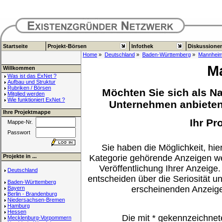
Startseite
Projekt-Börsen
Infothek
Diskussione
Home
»
Deutschland
»
Baden-Württemberg
»
Mannhei
M
Willkommen
Was ist das ExNet ?
Aufbau und Struktur
Rubriken / Börsen
Möchten Sie sich als Na
Mitglied werden
Wie funktioniert ExNet ?
Unternehmen anbieten,
Ihre Projektmappe
Ihr Pr
Mappe-Nr.
Passwort
Sie haben die Möglichkeit, hier
Projekte in ...
Kategorie gehörende Anzeigen we
Veröffentlichung Ihrer Anzeige.
Deutschland
entscheiden über die Seriosität u
Baden-Württemberg
erscheinenden Anzeig
Bayern
Berlin - Brandenburg
Niedersachsen-Bremen
Hamburg
Hessen
Die mit
*
gekennzeichnet
Mecklenburg-Vorpommern