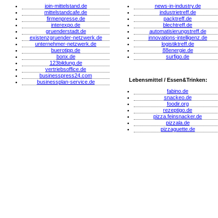
join-mittelstand.de
news-in-industry.de
mittelstandcafe.de
industrietreff.de
firmenpresse.de
packtreff.de
interexpo.de
blechtreff.de
gruenderstadt.de
automatisierungstreff.de
existenzgruender-netzwerk.de
innovations-intelligenz.de
unternehmer-netzwerk.de
logistiktreff.de
buerotipp.de
88energie.de
bonx.de
surfigo.de
123bildung.de
vertriebsoffice.de
businesspress24.com
Lebensmittel / Essen&Trinken:
businessplan-service.de
fabino.de
snackeo.de
foodir.org
rezeptigo.de
pizza.feinsnacker.de
pizzala.de
pizzaguette.de