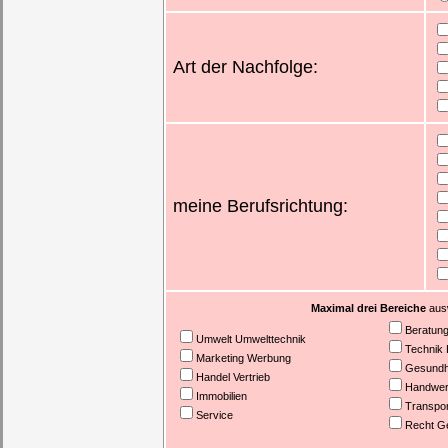
Art der Nachfolge:
meine Berufsrichtung:
Maximal drei Bereiche
ausw
Beratun
Umwelt Umwelttechnik
Technik 
Marketing Werbung
Gesundhe
Handel Vertrieb
Handwer
Immobilien
Transpor
Service
Recht G