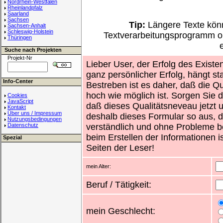
Nordrhein-Westfalen
Rheinlandpfalz
Saarland
Sachsen
Tip:
Längere Texte könn
Sachsen-Anhalt
Schleswig-Holstein
Textverarbeitungsprogramm o
Thüringen
Suche nach Projekten
Projekt-Nr
Lieber User, der Erfolg des Existe
ganz persönlicher Erfolg, hängt st
Info-Center
Bestreben ist es daher, daß die Qu
hoch wie möglich ist. Sorgen Sie d
Cookies
JavaScript
daß dieses Qualitätsneveau jetzt un
Kontakt
Über uns / Impressum
deshalb dieses Formular so aus, d
Nutzungsbedingungen
Datenschutz
verständlich und ohne Probleme b
beim Erstellen der Informationen i
Spezial
Seiten der Leser!
mein Alter:
Beruf / Tätigkeit:
mein Geschlecht: