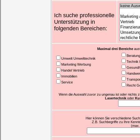
Ich suche professionelle
Unterstützung in
folgenden Bereichen:
Maximal drei Bereiche
ausw
Beratun
Umwelt Umwelttechnik
Technik 
Marketing Werbung
Gesundhe
Handel Vertrieb
Handwer
Immobilien
Transpor
Service
Recht G
Wenn die Auswahl zuvor zu ungenau ist oder nichts zutr
Lasertechnik
oder
Kur
Hier können Sie verschiedene Suchb
Z.B. Suchbegriffe zu Ihre Kennt
(max.