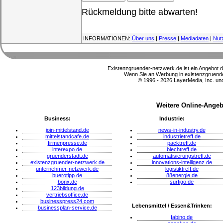
Rückmeldung bitte abwarten!
INFORMATIONEN:
Über uns
|
Presse
|
Mediadaten
|
Nut
Existenzgruender-netzwerk.de ist ein Angebot 
Wenn Sie an Werbung in existenzgruender
© 1996 - 2026 LayerMedia, Inc. und
Weitere Online-Angeb
Business:
Industrie:
join-mittelstand.de
news-in-industry.de
mittelstandcafe.de
industrietreff.de
firmenpresse.de
packtreff.de
interexpo.de
blechtreff.de
gruenderstadt.de
automatisierungstreff.de
existenzgruender-netzwerk.de
innovations-intelligenz.de
unternehmer-netzwerk.de
logistiktreff.de
buerotipp.de
88energie.de
bonx.de
surfigo.de
123bildung.de
vertriebsoffice.de
businesspress24.com
Lebensmittel / Essen&Trinken:
businessplan-service.de
fabino.de