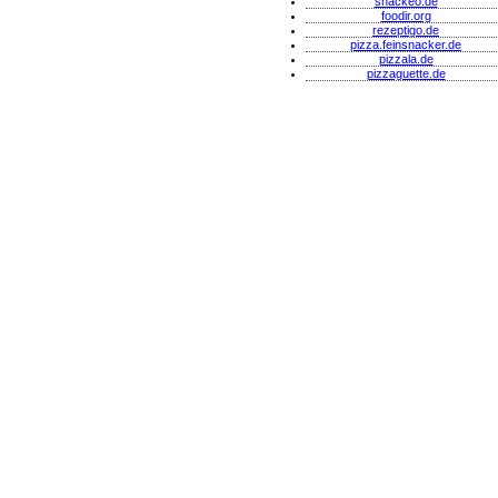
snackeo.de
foodir.org
rezeptigo.de
pizza.feinsnacker.de
pizzala.de
pizzaguette.de