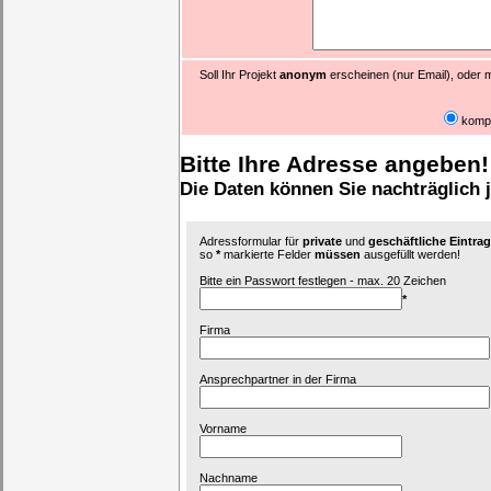
Soll Ihr Projekt
anonym
erscheinen (nur Email), oder m
komp
Bitte Ihre Adresse angeben!
Die Daten können Sie nachträglich 
Adressformular für
private
und
geschäftliche Eintr
so
*
markierte Felder
müssen
ausgefüllt werden!
Bitte ein Passwort festlegen - max. 20 Zeichen
*
Firma
Ansprechpartner in der Firma
Vorname
Nachname