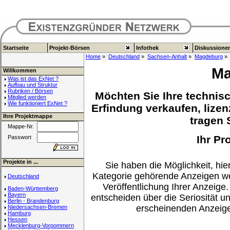
Startseite
Projekt-Börsen
Infothek
Diskussione
Home
»
Deutschland
»
Sachsen-Anhalt
»
Magdeburg
» 
Ma
Willkommen
Was ist das ExNet ?
Aufbau und Struktur
Rubriken / Börsen
Möchten Sie Ihre technisc
Mitglied werden
Wie funktioniert ExNet ?
Erfindung verkaufen, lizen
Ihre Projektmappe
tragen S
Mappe-Nr.
Ihr Pr
Passwort
Projekte in ...
Sie haben die Möglichkeit, hier
Kategorie gehörende Anzeigen we
Deutschland
Veröffentlichung Ihrer Anzeige.
Baden-Württemberg
Bayern
entscheiden über die Seriosität u
Berlin - Brandenburg
erscheinenden Anzeig
Niedersachsen-Bremen
Hamburg
Hessen
Mecklenburg-Vorpommern