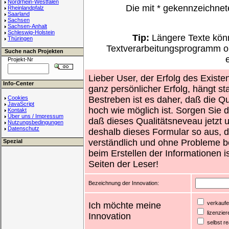
Nordrhein-Westfalen
Die mit
*
gekennzeichnet
Rheinlandpfalz
Saarland
Sachsen
Sachsen-Anhalt
Schleswig-Holstein
Tip:
Längere Texte könn
Thüringen
Textverarbeitungsprogramm o
Suche nach Projekten
Projekt-Nr
Lieber User, der Erfolg des Existe
Info-Center
ganz persönlicher Erfolg, hängt st
Cookies
Bestreben ist es daher, daß die Qu
JavaScript
hoch wie möglich ist. Sorgen Sie d
Kontakt
Über uns / Impressum
daß dieses Qualitätsneveau jetzt un
Nutzungsbedingungen
Datenschutz
deshalb dieses Formular so aus, d
verständlich und ohne Probleme b
Spezial
beim Erstellen der Informationen i
Seiten der Leser!
Bezeichnung der Innovation:
verkauf
Ich möchte meine
lizenzier
Innovation
selbst re