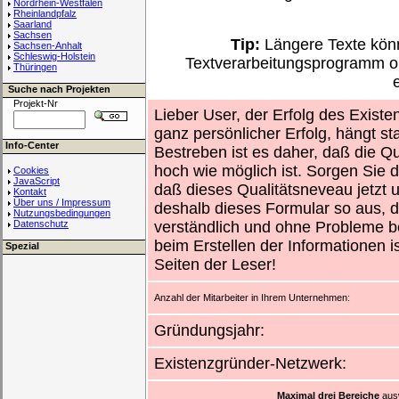
Nordrhein-Westfalen
Rheinlandpfalz
Saarland
Sachsen
Tip:
Längere Texte könn
Sachsen-Anhalt
Schleswig-Holstein
Textverarbeitungsprogramm o
Thüringen
Suche nach Projekten
Projekt-Nr
Lieber User, der Erfolg des Existe
ganz persönlicher Erfolg, hängt st
Info-Center
Bestreben ist es daher, daß die Qu
hoch wie möglich ist. Sorgen Sie d
Cookies
JavaScript
daß dieses Qualitätsneveau jetzt un
Kontakt
Über uns / Impressum
deshalb dieses Formular so aus, d
Nutzungsbedingungen
Datenschutz
verständlich und ohne Probleme b
beim Erstellen der Informationen i
Spezial
Seiten der Leser!
Anzahl der Mitarbeiter in Ihrem Unternehmen:
Gründungsjahr:
Existenzgründer-Netzwerk:
Maximal drei Bereiche
ausw