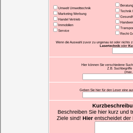
Beratun
Umwelt Umwelttechnik
Technik 
Marketing Werbung
Gesundhe
Handel Vertrieb
Handwer
Immobilien
Transpor
Service
Recht G
Wenn die Auswahl zuvor zu ungenau ist oder nichts zutr
Lasertechnik
oder
Kur
Hier können Sie verschiedene Suchb
Z.B. Suchbegriffe
(max.
Geben Sie hier für den Leser eine aus
Kurzbeschreibu
Beschreiben Sie hier kurz und t
Ziele sind!
Hier
entscheidet der 