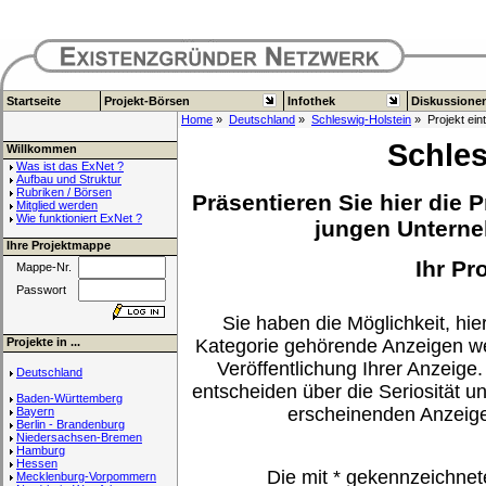
Startseite
Projekt-Börsen
Infothek
Diskussione
Home
»
Deutschland
»
Schleswig-Holstein
» Projekt ein
Schles
Willkommen
Was ist das ExNet ?
Aufbau und Struktur
Rubriken / Börsen
Präsentieren Sie hier die 
Mitglied werden
Wie funktioniert ExNet ?
jungen Unterneh
Ihre Projektmappe
Ihr Pr
Mappe-Nr.
Passwort
Sie haben die Möglichkeit, hier
Projekte in ...
Kategorie gehörende Anzeigen we
Veröffentlichung Ihrer Anzeige.
Deutschland
entscheiden über die Seriosität u
Baden-Württemberg
erscheinenden Anzeig
Bayern
Berlin - Brandenburg
Niedersachsen-Bremen
Hamburg
Hessen
Die mit
*
gekennzeichnet
Mecklenburg-Vorpommern