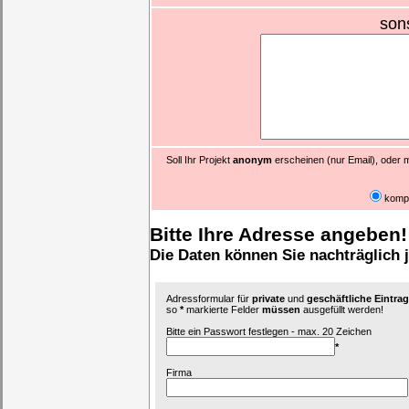
son
Soll Ihr Projekt
anonym
erscheinen (nur Email), oder m
komp
Bitte Ihre Adresse angeben!
Die Daten können Sie nachträglich 
Adressformular für
private
und
geschäftliche Eintr
so
*
markierte Felder
müssen
ausgefüllt werden!
Bitte ein Passwort festlegen - max. 20 Zeichen
*
Firma