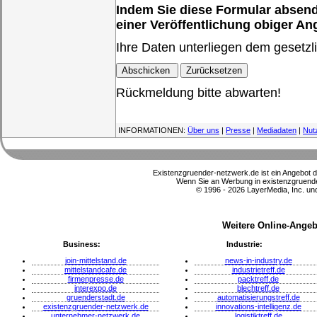
Indem Sie diese Formular absende
einer Veröffentlichung obiger A
Ihre Daten unterliegen dem gesetzl
Rückmeldung bitte abwarten!
INFORMATIONEN:
Über uns
|
Presse
|
Mediadaten
|
Nut
Existenzgruender-netzwerk.de ist ein Angebot 
Wenn Sie an Werbung in existenzgruender
© 1996 - 2026 LayerMedia, Inc. und
Weitere Online-Angeb
Business:
Industrie:
join-mittelstand.de
news-in-industry.de
mittelstandcafe.de
industrietreff.de
firmenpresse.de
packtreff.de
interexpo.de
blechtreff.de
gruenderstadt.de
automatisierungstreff.de
existenzgruender-netzwerk.de
innovations-intelligenz.de
unternehmer-netzwerk.de
logistiktreff.de