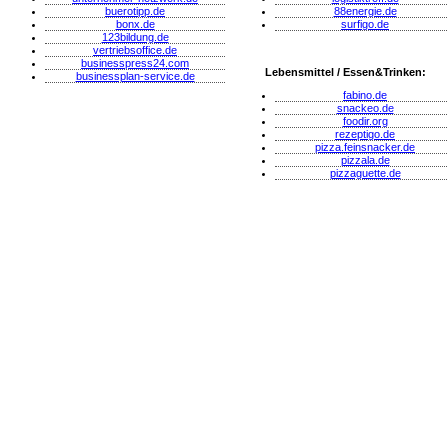
buerotipp.de
88energie.de
bonx.de
surfigo.de
123bildung.de
vertriebsoffice.de
businesspress24.com
Lebensmittel / Essen&Trinken:
businessplan-service.de
fabino.de
snackeo.de
foodir.org
rezeptigo.de
pizza.feinsnacker.de
pizzala.de
pizzaguette.de