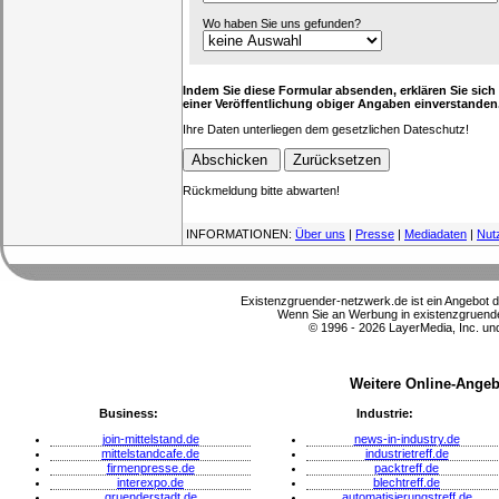
Wo haben Sie uns gefunden?
Indem Sie diese Formular absenden, erklären Sie sich
einer Veröffentlichung obiger Angaben einverstanden
Ihre Daten unterliegen dem gesetzlichen Dateschutz!
Rückmeldung bitte abwarten!
INFORMATIONEN:
Über uns
|
Presse
|
Mediadaten
|
Nut
Existenzgruender-netzwerk.de ist ein Angebot 
Wenn Sie an Werbung in existenzgruender
© 1996 - 2026 LayerMedia, Inc. und
Weitere Online-Angeb
Business:
Industrie:
join-mittelstand.de
news-in-industry.de
mittelstandcafe.de
industrietreff.de
firmenpresse.de
packtreff.de
interexpo.de
blechtreff.de
gruenderstadt.de
automatisierungstreff.de