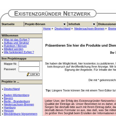
Startseite
Projekt-Börsen
Infothek
Diskussione
Home
»
Deutschland
»
Niedersachsen-Bremen
»
Brem
Willkommen
Was ist das ExNet ?
Aufbau und Struktur
Präsentieren Sie hier die Produkte und Dien
Rubriken / Börsen
Mitglied werden
Wie funktioniert ExNet ?
Ihr
Ihre Projektmappe
Sie haben die Möglichkeit, hier kostenlos zu publizieren
Mappe-Nr.
kein Anspruch auf Veröffentlichung Ihrer Anzeige. Wir 
Passwort
Eignung der Angebote. Für Inhalte der 
Die mit
*
gekennzeich
Projekte in ...
Deutschland
Tip:
Längere Texte können Sie mit einem Text-Editor 
Baden-Württemberg
Bayern
Lieber User, der Erfolg des Existenzgründer-Netzwerks un
Berlin - Brandenburg
Qualität der Einträge ab. Unser Bestreben ist es daher, d
Niedersachsen-Bremen
Sorgen Sie deshalb bitte auch mit Ihrem Eintrag dafür, daß
Hamburg
deshalb dieses Formular so aus, das daß, was Sie mitte
Hessen
Je größer Ihre Sorgfalt beim Erstellen der Informationen
Mecklenburg-Vorpommern