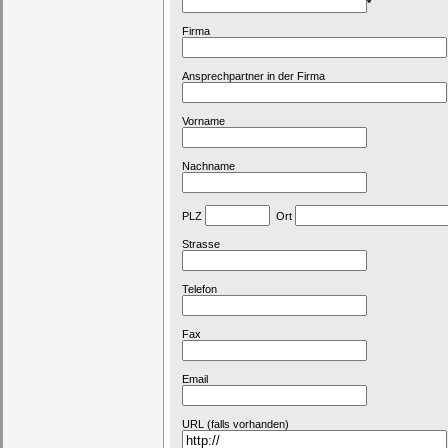
*
Firma
Ansprechpartner in der Firma
Vorname
Nachname
PLZ
Ort
Strasse
Telefon
Fax
Email
URL (falls vorhanden)