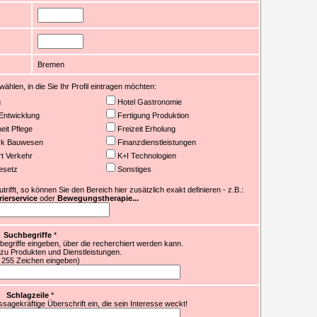
Bremen
ählen, in die Sie Ihr Profil eintragen möchten:
g
Hotel Gastronomie
Entwicklung
Fertigung Produktion
it Pflege
Freizeit Erholung
k Bauwesen
Finanzdienstleistungen
t Verkehr
K+I Technologien
esetz
Sonstiges
ifft, so können Sie den Bereich hier zusätzlich exakt definieren - z.B.:
ierservice
oder
Bewegungstherapie...
Suchbegriffe
*
egriffe eingeben, über die recherchiert werden kann.
 zu Produkten und Dienstleistungen.
 255 Zeichen eingeben)
Schlagzeile
*
sagekräftige Überschrift ein, die sein Interesse weckt!