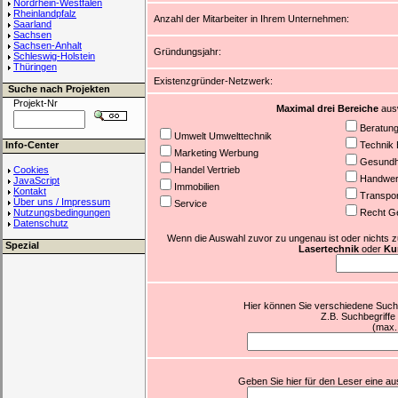
Nordrhein-Westfalen
Rheinlandpfalz
Anzahl der Mitarbeiter in Ihrem Unternehmen:
Saarland
Sachsen
Sachsen-Anhalt
Gründungsjahr:
Schleswig-Holstein
Thüringen
Existenzgründer-Netzwerk:
Suche nach Projekten
Projekt-Nr
Maximal drei Bereiche
ausw
Beratun
Umwelt Umwelttechnik
Info-Center
Technik 
Marketing Werbung
Gesundhe
Cookies
Handel Vertrieb
Handwer
JavaScript
Immobilien
Kontakt
Transpor
Über uns / Impressum
Service
Nutzungsbedingungen
Recht G
Datenschutz
Wenn die Auswahl zuvor zu ungenau ist oder nichts zutr
Spezial
Lasertechnik
oder
Kur
Hier können Sie verschiedene Suchb
Z.B. Suchbegriffe
(max.
Geben Sie hier für den Leser eine aus