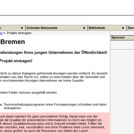
n
Gründer-Netzwerke
Bibliothek
Ser
en
» Projekt eintragen
Sponsor
Bremen
stleistungen Ihres jungen Unternehmes der Öffentlichkeit!
 Projekt eintragen!
. Nicht zu dieser Kategorie gehörende Anzeigen werden entfernt. Es besteht
behalten uns das Recht vor, selbst zu entscheiden über die Seriosität und
hier erscheinenden Anzeigen übernehmen wir keine Gewähr.
neten Felder müssen ausgefüllt werden
bzw. Textverarbeitungsprogramm ohne Formatierungen schreiben und dann
einkopieren.
d damit natürlich Ihr ganz persönlicher Erfolg, hängt stark von der
aß die Qualität der präsentierten Informationen so hoch wie möglich ist.
 dieses Qualitätsneveau jetzt und in Zukunft erhalten bleibt. Füllen Sie
ilen möchten, klar, verständlich und ohne Probleme beim Leser ankommt.
 ist, desto größer ist auch die Resonanz von Seiten der Leser!