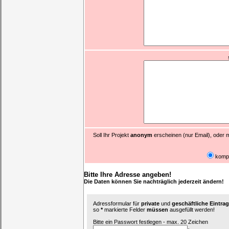
Soll Ihr Projekt
anonym
erscheinen (nur Email), oder m
komp
Bitte Ihre Adresse angeben!
Die Daten können Sie nachträglich jederzeit ändern!
Adressformular für
private
und
geschäftliche Eintr
so
*
markierte Felder
müssen
ausgefüllt werden!
Bitte ein Passwort festlegen - max. 20 Zeichen