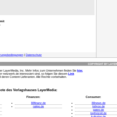
 mit
.
zungsbedingungen
|
Datenschutz
der LayerMedia, Inc. Mehr Infos zum Unternehmen finden Sie
hier.
-netzwerk.de interessiert sind, so folgen Sie diesem
Link
 deren Content-Lieferanten. Alle Rechte vorbehalten.
ote des Verlagshauses LayerMedia:
Finanzen:
Consumer:
88finanz.de
88news.de
ratigo.de
kidyoo.de
gateo.de
topfreizeit.de
kulturigo.de